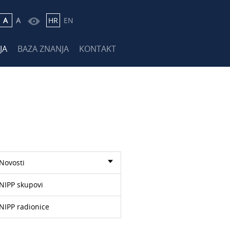
A
A
HR
EN
JA
BAZA ZNANJA
KONTAKT
Novosti
NIPP skupovi
NIPP radionice