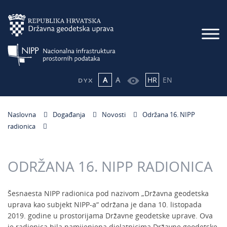
A
A
HR
EN
Naslovna
Događanja
Novosti
Održana 16. NIPP
radionica
ODRŽANA 16. NIPP RADIONICA
Šesnaesta NIPP radionica pod nazivom „Državna geodetska
uprava kao subjekt NIPP-a“ održana je dana 10. listopada
2019. godine u prostorijama Državne geodetske uprave. Ova
je radionica bila namijenjena djelatnicima Državne geodetske