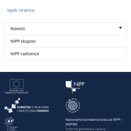
Ispiši stranicu
Novosti
NIPP skupovi
NIPP radionice
Nacionalna kontaktna točka za NIPP i
INSPIRE
Državna geodetska uprava