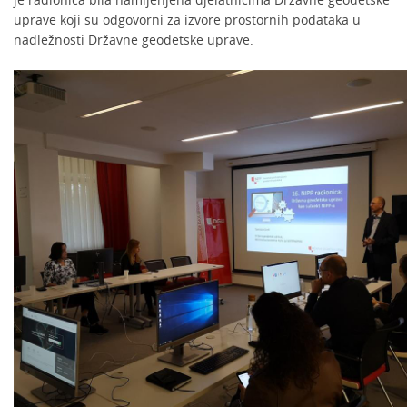
uprave koji su odgovorni za izvore prostornih podataka u
nadležnosti Državne geodetske uprave.