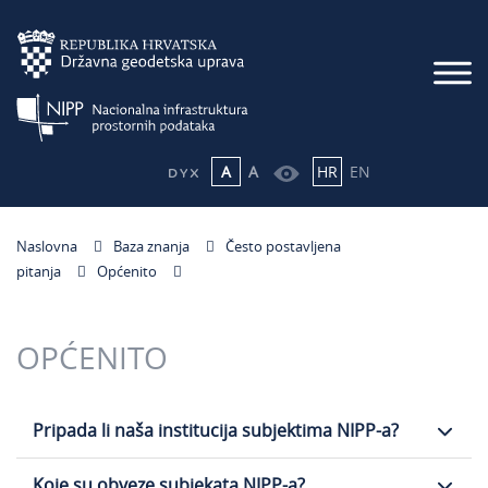
A
A
HR
EN
Naslovna
Baza znanja
Često postavljena
pitanja
Općenito
OPĆENITO
Pripada li naša institucija subjektima NIPP-a?
Koje su obveze subjekata NIPP-a?