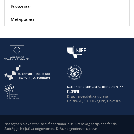
Poveznice
Metapodaci
Nacionalna kontaktna točka za NIPP i
INSPIRE
Državna geodetska uprava
Gruška 20, 10 000 Zagreb, Hrvatska
Nadogradnja ove stranice sufinancirana je iz Europskog socijalnog fonda.
Sadržaj je isključiva odgovornost Državne geodetske uprave.