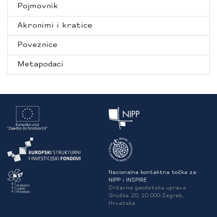
Pojmovnik
Akronimi i kratice
Poveznice
Metapodaci
Nacionalna kontaktna točka za
NIPP i INSPIRE
Državna geodetska uprava
Gruška 20, 10 000 Zagreb,
Hrvatska