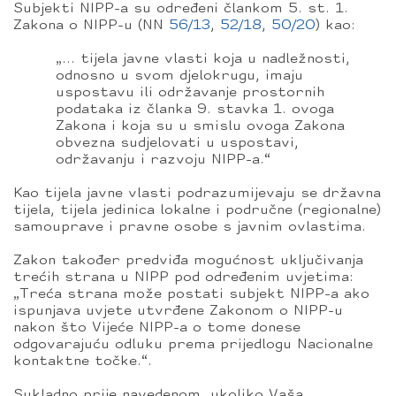
Subjekti NIPP-a su određeni člankom 5. st. 1.
Zakona o NIPP-u (NN
56/13
,
52/18
,
50/20
) kao:
„... tijela javne vlasti koja u nadležnosti,
odnosno u svom djelokrugu, imaju
uspostavu ili održavanje prostornih
podataka iz članka 9. stavka 1. ovoga
Zakona i koja su u smislu ovoga Zakona
obvezna sudjelovati u uspostavi,
održavanju i razvoju NIPP-a.“
Kao tijela javne vlasti podrazumijevaju se državna
tijela, tijela jedinica lokalne i područne (regionalne)
samouprave i pravne osobe s javnim ovlastima.
Zakon također predviđa mogućnost uključivanja
trećih strana u NIPP pod određenim uvjetima:
„Treća strana može postati subjekt NIPP-a ako
ispunjava uvjete utvrđene Zakonom o NIPP-u
nakon što Vijeće NIPP-a o tome donese
odgovarajuću odluku prema prijedlogu Nacionalne
kontaktne točke.“.
Sukladno prije navedenom, ukoliko Vaša