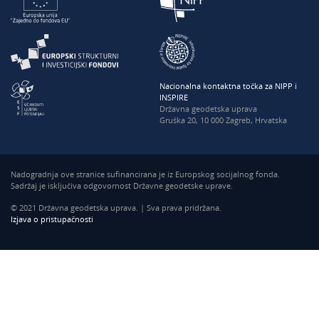
Nacionalna kontaktna točka za NIPP i
INSPIRE
Državna geodetska uprava
Gruška 20, 10 000 Zagreb, Hrvatska
Nadogradnja ove stranice sufinancirana je iz Europskog socijalnog fonda.
Sadržaj je isključiva odgovornost Državne geodetske uprave.
© 2021 Državna geodetska uprava. | Sva prava pridržana.
Izjava o pristupačnosti