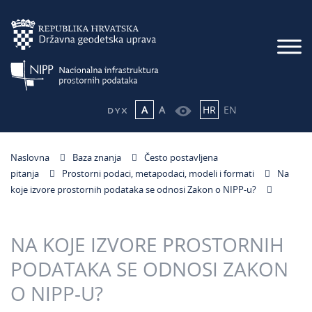
A
A
HR
EN
Naslovna
Baza znanja
Često postavljena
pitanja
Prostorni podaci, metapodaci, modeli i formati
Na
koje izvore prostornih podataka se odnosi Zakon o NIPP-u?
NA KOJE IZVORE PROSTORNIH
PODATAKA SE ODNOSI ZAKON
O NIPP-U?