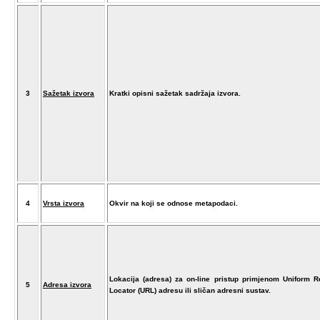
3
Sažetak izvora
Kratki opisni sažetak sadržaja izvora.
4
Vrsta izvora
Okvir na koji se odnose metapodaci.
Lokacija (adresa) za on-line pristup primjenom Uniform 
5
Adresa izvora
Locator (URL) adresu ili sličan adresni sustav.