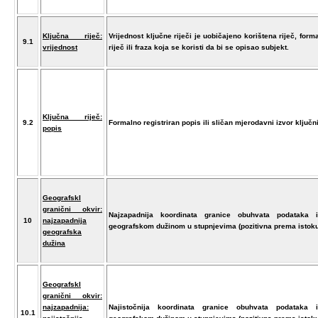
Ključna riječ:
Vrijednost ključne riječi je uobičajeno korištena riječ, forma
9.1
vrijednost
riječ ili fraza koja se koristi da bi se opisao subjekt.
Ključna riječ:
9.2
Formalno registriran popis ili sličan mjerodavni izvor ključni
popis
GeografskI
granični okvir:
Najzapadnija koordinata granice obuhvata podataka i
10
najzapadnija
geografskom dužinom u stupnjevima (pozitivna prema istoku
geografska
dužina
GeografskI
granični okvir:
najzapadnija
:
Najistočnija koordinata granice obuhvata podataka i
10.1