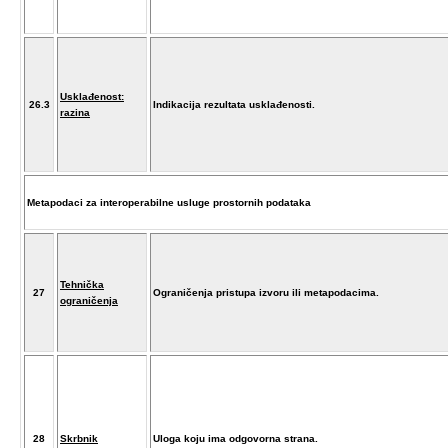
Usklađenost:
26.3
Indikacija rezultata usklađenosti.
razina
Metapodaci za interoperabilne usluge prostornih podataka
Tehnička
27
Ograničenja pristupa izvoru ili metapodacima.
ograničenja
28
Skrbnik
Uloga koju ima odgovorna strana.