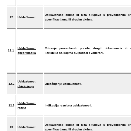
Usklađenosti skupa ili niza skupova s provedbenim pra
12
Usklađenost
specifikacijama ili drugim aktima.
Usklađenost:
Citiranje provedbenih pravila, drugih dokumenata ili z
12.1
specifikacija
korisnika sa kojima su podaci evaluirani.
Usklađenost:
12.2
Objašnjenje usklađenosti.
objašnjenje
Usklađenost:
12.3
Indikacija rezultata usklađenosti.
razina
Usklađenosti skupa ili niza skupova s provedbenim pra
13
Usklađenost
specifikacijama ili drugim aktima.