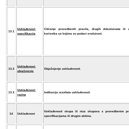
Usklađenost:
Citiranje provedbenih pravila, drugih dokumenata ili z
13.1
specifikacija
korisnika sa kojima su podaci evaluirani.
Usklađenost:
13.2
Objašnjenje usklađenosti.
objašnjenje
Usklađenost:
13.3
Indikacija rezultata usklađenosti.
razina
Usklađenosti skupa ili niza skupova s provedbenim pra
14
Usklađenost
specifikacijama ili drugim aktima.