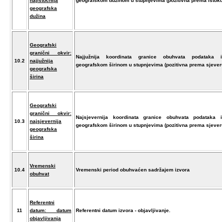
najistočnija
geografskom dužinom u stupnjevima (pozitivna prema istoku
geografska
dužina
Geografski
granični okvir:
Najjužnija koordinata granice obuhvata podataka i
10.2
najjužnija
geografskom širinom u stupnjevima (pozitivna prema sjever
geografska
širina
Geografski
granični okvir:
Najsjevernija koordinata granice obuhvata podataka i
10.3
najsjevernija
geografskom širinom u stupnjevima (pozitivna prema sjever
geografska
širina
Vremenski
10.4
Vremenski period obuhvaćen sadržajem izvora
obuhvat
Referentni
11
datum: datum
Referentni datum izvora - objavljivanje.
objavljivanja