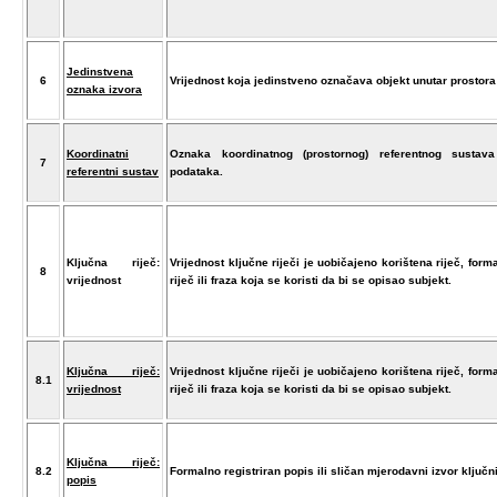
Jedinstvena
6
Vrijednost koja jedinstveno označava objekt unutar prostora
oznaka izvora
Koordinatni
Oznaka koordinatnog (prostornog) referentnog sustava
7
referentni sustav
podataka.
Ključna riječ:
Vrijednost ključne riječi je uobičajeno korištena riječ, forma
8
vrijednost
riječ ili fraza koja se koristi da bi se opisao subjekt.
Ključna riječ:
Vrijednost ključne riječi je uobičajeno korištena riječ, forma
8.1
vrijednost
riječ ili fraza koja se koristi da bi se opisao subjekt.
Ključna riječ:
8.2
Formalno registriran popis ili sličan mjerodavni izvor ključni
popis