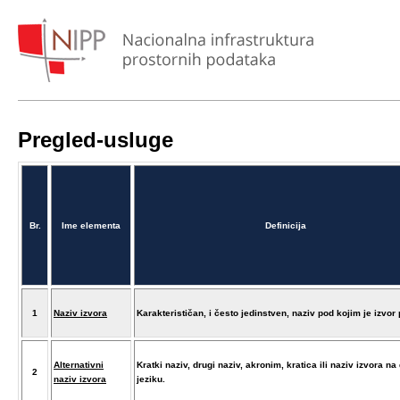
Pregled-usluge
Br.
Ime elementa
Definicija
1
Naziv izvora
Karakterističan, i često jedinstven, naziv pod kojim je izvor 
Alternativni
Kratki naziv, drugi naziv, akronim, kratica ili naziv izvora n
2
naziv izvora
jeziku.