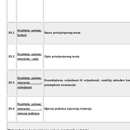
Kvaliteta usluge:
29.1
Naziv primijenjenog testa.
kriterij
Kvaliteta usluge:
29.2
Opis primijenjenog testa.
mjerenje - opis
Kvaliteta usluge:
Kvantitativna vrijednost ili vrijednosti; sadržaj određen ko
29.3
mjerenje -
postupkom evaluacije.
vrijednost
Kvaliteta usluge:
29.4
mjerenje -
Mjerna jedinica mjerenja kriterija.
mjerna jedinica