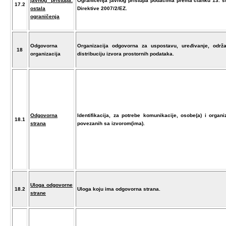
javnog pristupa:
Ograničenja javnog pristupa podacima prema članku 13. s
17.2
ostala
Direktive 2007/2/EZ.
ograničenja
Odgovorna
Organizacija odgovorna za uspostavu, uređivanje, održa
18
organizacija
distribuciju izvora prostornih podataka.
Odgovorna
Identifikacija, za potrebe komunikacije, osobe(a) i organiz
18.1
strana
povezanih sa izvorom(ima).
Uloga odgovorne
18.2
Uloga koju ima odgovorna strana.
strane