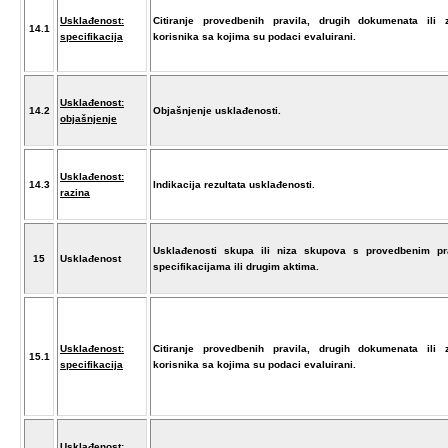
Usklađenost:
Citiranje provedbenih pravila, drugih dokumenata ili z
14.1
specifikacija
korisnika sa kojima su podaci evaluirani.
Usklađenost:
14.2
Objašnjenje usklađenosti.
objašnjenje
Usklađenost:
14.3
Indikacija rezultata usklađenosti.
razina
Usklađenosti skupa ili niza skupova s provedbenim pra
15
Usklađenost
specifikacijama ili drugim aktima.
Usklađenost:
Citiranje provedbenih pravila, drugih dokumenata ili z
15.1
specifikacija
korisnika sa kojima su podaci evaluirani.
Usklađenost: