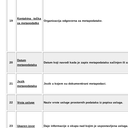
Kontaktna točka
19
Organizacija odgovorna za metapodatake.
za metapodatke
Datum
20
Datum koji navodi kada je zapis metapodataka sačinjen ili a
metapodataka
Jezik
21
Jezik u kojem su dokumentirani metapodaci.
metapodataka
22
Vrsta usluge
Naziv vrste usluge prostornih podataka iz popisa usluga.
23
Uparen izvor
Daje informacije o skupu nad kojim je uspostavljena uslug