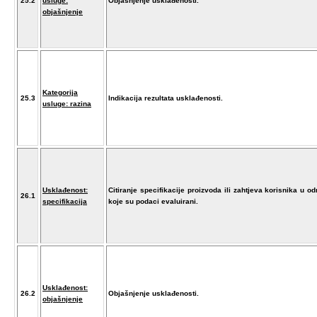
25.2
usluge:
Objašnjenje usklađenosti.
objašnjenje
Kategorija
25.3
Indikacija rezultata usklađenosti.
usluge: razina
Usklađenost:
Citiranje specifikacije proizvoda ili zahtjeva korisnika u o
26.1
specifikacija
koje su podaci evaluirani.
Usklađenost:
26.2
Objašnjenje usklađenosti.
objašnjenje