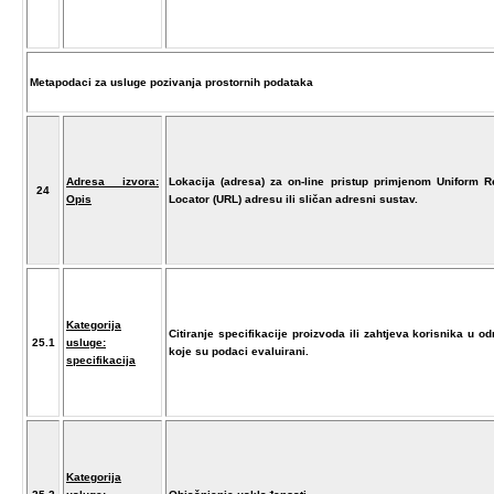
Metapodaci za usluge pozivanja prostornih podataka
Adresa izvora:
Lokacija (adresa) za on-line pristup primjenom Uniform 
24
Opis
Locator (URL) adresu ili sličan adresni sustav.
Kategorija
Citiranje specifikacije proizvoda ili zahtjeva korisnika u o
25.1
usluge:
koje su podaci evaluirani.
specifikacija
Kategorija