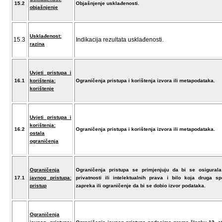
15.2
Objašnjenje usklađenosti.
objašnjenje
Usklađenost:
15.3
Indikacija rezultata usklađenosti.
razina
Uvjeti pristupa i
16.1
korištenja:
Ograničenja pristupa i korištenja izvora ili metapodataka.
korištenje
Uvjeti pristupa i
korištenja:
16.2
Ograničenja pristupa i korištenja izvora ili metapodataka.
ostala
ograničenja
Ograničenja
Ograničenja pristupa se primjenjuju da bi se osigurala
17.1
javnog pristupa:
privatnosti ili intelektualnih prava i bilo koja druga sp
pristup
zapreka ili ograničenje da bi se dobio izvor podataka.
Ograničenja