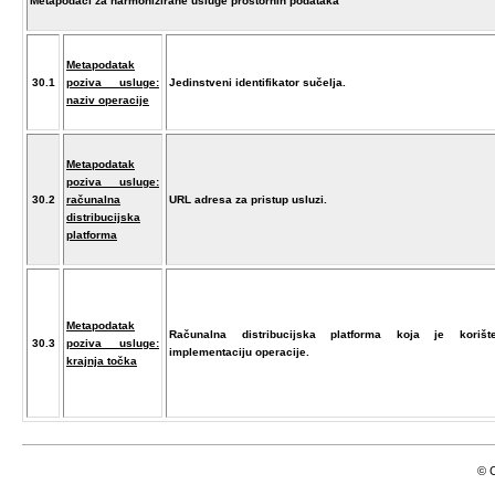
Metapodaci za harmonizirane usluge prostornih podataka
Metapodatak
30.1
poziva usluge:
Jedinstveni identifikator sučelja.
naziv operacije
Metapodatak
poziva usluge:
30.2
računalna
URL adresa za pristup usluzi.
distribucijska
platforma
Metapodatak
Računalna distribucijska platforma koja je koriš
30.3
poziva usluge:
implementaciju operacije.
krajnja točka
© C