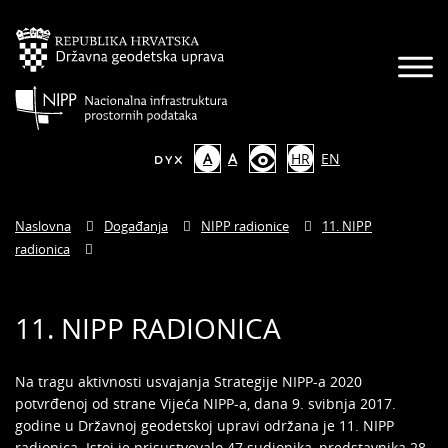
A
A
HR
EN
Naslovna
Događanja
NIPP radionice
11. NIPP
radionica
11. NIPP RADIONICA
Na tragu aktivnosti usvajanja Strategije NIPP-a 2020
potvrđenoj od strane Vijeća NIPP-a, dana 9. svibnja 2017.
godine u Državnoj geodetskoj upravi održana je 11. NIPP
radionica. Istoj je prisustvovalo 47 sudionika, predstavnika 28