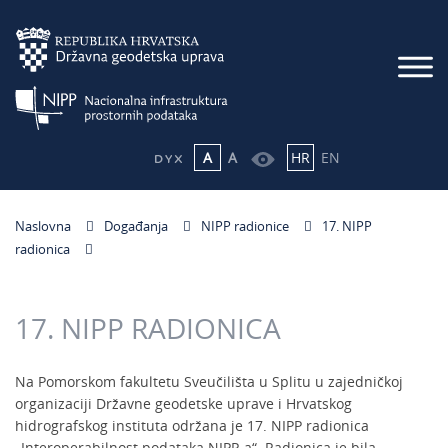
A
A
HR
EN
Naslovna
Događanja
NIPP radionice
17. NIPP
radionica
17. NIPP RADIONICA
Na Pomorskom fakultetu Sveučilišta u Splitu u zajedničkoj
organizaciji Državne geodetske uprave i Hrvatskog
hidrografskog instituta održana je 17. NIPP radionica
„Interoperabilnost podataka NIPP-a“. Radionica je bila