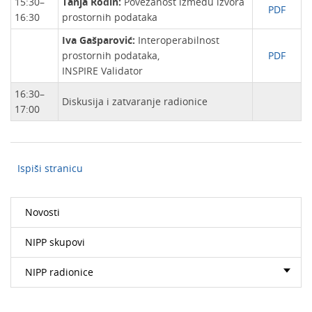
15:30–
Tanja Rodin:
Povezanost između izvora
PDF
16:30
prostornih podataka
Iva Gašparović:
Interoperabilnost
prostornih podataka,
PDF
INSPIRE Validator
16:30–
Diskusija i zatvaranje radionice
17:00
Ispiši stranicu
Novosti
NIPP skupovi
NIPP radionice