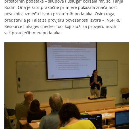
prostornih podataka – skupova i usluga“ održala mr. sc. Tanja
Rodin. Ona je kroz praktične primjere pokazala značajnost
poveznica između izvora prostornih podataka. Osim toga,
predstavila je i alat za provjeru povezanosti izvora – INSPIRE
Resource linkages checker tool koji služi za provjeru novih i
već postojećih metapodataka.