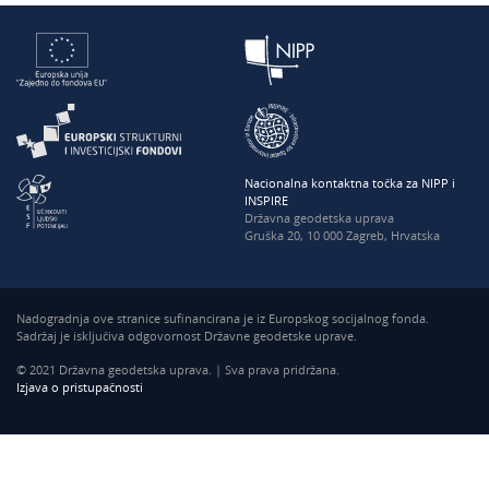
Nacionalna kontaktna točka za NIPP i
INSPIRE
Državna geodetska uprava
Gruška 20, 10 000 Zagreb, Hrvatska
Nadogradnja ove stranice sufinancirana je iz Europskog socijalnog fonda.
Sadržaj je isključiva odgovornost Državne geodetske uprave.
© 2021 Državna geodetska uprava. | Sva prava pridržana.
Izjava o pristupačnosti