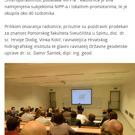
namijenjena subjektima NIPP-a i lokalnim promotorima, te je
okupila oko 40 sudionika.
Prilikom otvaranja radionice, prisutne su pozdravili prodekan
za znanost Pomorskog fakulteta Sveučilišta u Splitu, doc. dr.
sc. Hrvoje Dodig, Vinka Kolić, ravnateljica Hrvatskog
hidrografskog instituta te glavni ravnatelj Državne geodetske
uprave dr. sc. Damir Šantek, dipl. ing. geod.