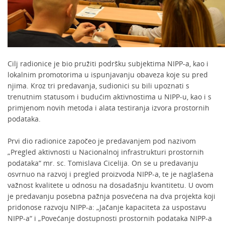
Cilj radionice je bio pružiti podršku subjektima NIPP-a, kao i
lokalnim promotorima u ispunjavanju obaveza koje su pred
njima. Kroz tri predavanja, sudionici su bili upoznati s
trenutnim statusom i budućim aktivnostima u NIPP-u, kao i s
primjenom novih metoda i alata testiranja izvora prostornih
podataka.
Prvi dio radionice započeo je predavanjem pod nazivom
„Pregled aktivnosti u Nacionalnoj infrastrukturi prostornih
podataka“ mr. sc. Tomislava Cicelija. On se u predavanju
osvrnuo na razvoj i pregled proizvoda NIPP-a, te je naglašena
važnost kvalitete u odnosu na dosadašnju kvantitetu. U ovom
je predavanju posebna pažnja posvećena na dva projekta koji
pridonose razvoju NIPP-a: „Jačanje kapaciteta za uspostavu
NIPP-a“ i „Povećanje dostupnosti prostornih podataka NIPP-a