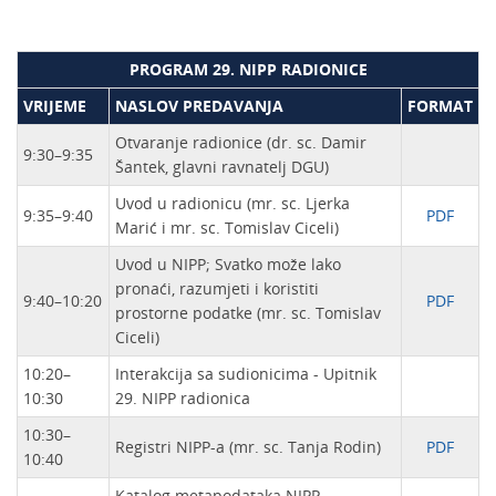
PROGRAM 29. NIPP RADIONICE
VRIJEME
NASLOV PREDAVANJA
FORMAT
Otvaranje radionice (dr. sc. Damir
9:30–9:35
Šantek, glavni ravnatelj DGU)
Uvod u radionicu (mr. sc. Ljerka
9:35–9:40
PDF
Marić i mr. sc. Tomislav Ciceli)
Uvod u NIPP; Svatko može lako
pronaći, razumjeti i koristiti
9:40–10:20
PDF
prostorne podatke (mr. sc. Tomislav
Ciceli)
10:20–
Interakcija sa sudionicima - Upitnik
10:30
29. NIPP radionica
10:30–
Registri NIPP-a (mr. sc. Tanja Rodin)
PDF
10:40
Katalog metapodataka NIPP-