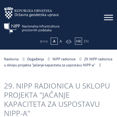
A
A
HR
EN
Naslovna
Događanja
NIPP radionice
29. NIPP radionica
u sklopu projekta "Jačanje kapaciteta za uspostavu NIPP-a"
29. NIPP RADIONICA U SKLOPU
PROJEKTA "JAČANJE
KAPACITETA ZA USPOSTAVU
NIPP-A"