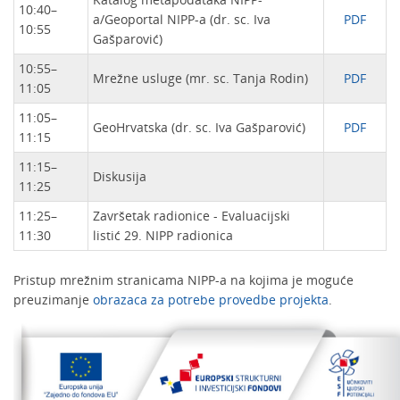
10:40–
a/Geoportal NIPP-a (dr. sc. Iva
PDF
10:55
Gašparović)
10:55–
Mrežne usluge (mr. sc. Tanja Rodin)
PDF
11:05
11:05–
GeoHrvatska (dr. sc. Iva Gašparović)
PDF
11:15
11:15–
Diskusija
11:25
11:25–
Završetak radionice - Evaluacijski
11:30
listić 29. NIPP radionica
Pristup mrežnim stranicama NIPP-a na kojima je moguće
preuzimanje
obrazaca za potrebe provedbe projekta
.