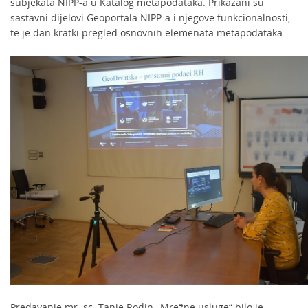
subjekata NIPP-a u Katalog metapodataka. Prikazani su
sastavni dijelovi Geoportala NIPP-a i njegove funkcionalnosti,
te je dan kratki pregled osnovnih elemenata metapodataka.
Predavanje mr. sc. Tanje Rodin „Mrežne usluge“ bilo je