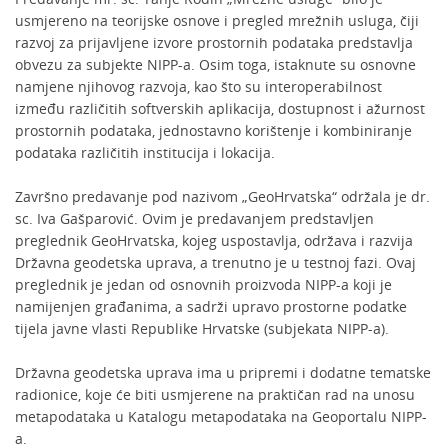
usmjereno na teorijske osnove i pregled mrežnih usluga, čiji
razvoj za prijavljene izvore prostornih podataka predstavlja
obvezu za subjekte NIPP-a. Osim toga, istaknute su osnovne
namjene njihovog razvoja, kao što su interoperabilnost
između različitih softverskih aplikacija, dostupnost i ažurnost
prostornih podataka, jednostavno korištenje i kombiniranje
podataka različitih institucija i lokacija.
Završno predavanje pod nazivom „GeoHrvatska“ održala je dr.
sc. Iva Gašparović. Ovim je predavanjem predstavljen
preglednik GeoHrvatska, kojeg uspostavlja, održava i razvija
Državna geodetska uprava, a trenutno je u testnoj fazi. Ovaj
preglednik je jedan od osnovnih proizvoda NIPP-a koji je
namijenjen građanima, a sadrži upravo prostorne podatke
tijela javne vlasti Republike Hrvatske (subjekata NIPP-a).
Državna geodetska uprava ima u pripremi i dodatne tematske
radionice, koje će biti usmjerene na praktičan rad na unosu
metapodataka u Katalogu metapodataka na Geoportalu NIPP-
a.