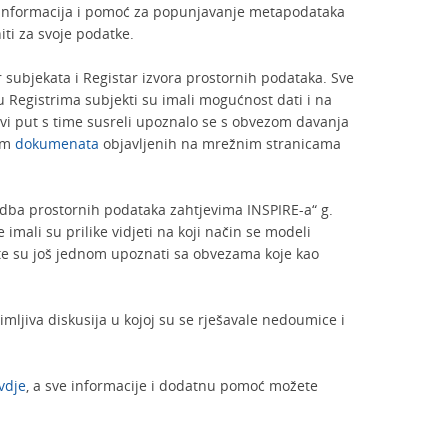
o informacija i pomoć za popunjavanje metapodataka
iti za svoje podatke.
 subjekata i Registar izvora prostornih podataka. Sve
Registrima subjekti su imali mogućnost dati i na
rvi put s time susreli upoznalo se s obvezom davanja
tem
dokumenata
objavljenih na mrežnim stranicama
dba prostornih podataka zahtjevima INSPIRE-a“ g.
imali su prilike vidjeti na koji način se modeli
te su još jednom upoznati sa obvezama koje kao
nimljiva diskusija u kojoj su se rješavale nedoumice i
vdje
, a sve informacije i dodatnu pomoć možete