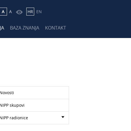
A
A
HR
EN
JA
BAZA ZNANJA
KONTAKT
Novosti
NIPP skupovi
NIPP radionice