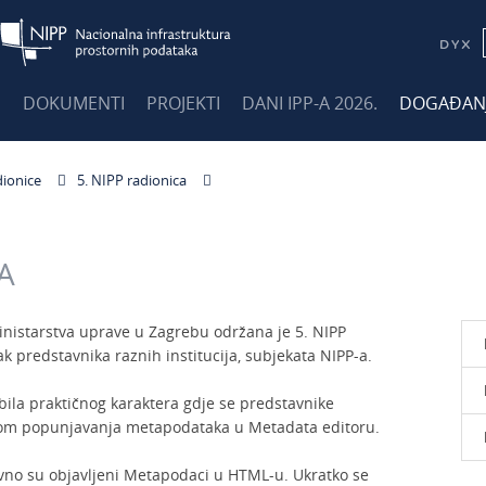
E
DOKUMENTI
PROJEKTI
DANI IPP-A 2026.
DOGAĐAN
dionice
5. NIPP radionica
A
nistarstva uprave u Zagrebu održana je 5. NIPP
ak predstavnika raznih institucija, subjekata NIPP-a.
 bila praktičnog karaktera gdje se predstavnike
nom popunjavanja metapodataka u Metadata editoru.
no su objavljeni Metapodaci u HTML-u. Ukratko se