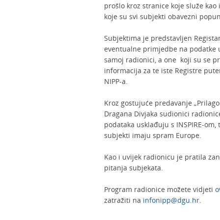
prošlo kroz stranice koje služe ka
koje su svi subjekti obavezni popun
Subjektima je predstavljen Registar
eventualne primjedbe na podatke u 
samoj radionici, a one koji su se p
informacija za te iste Registre pu
NIPP-a.
Kroz gostujuće predavanje „Prilago
Dragana Divjaka sudionici radionice 
podataka usklađuju s INSPIRE-om, 
subjekti imaju spram Europe.
Kao i uvijek radionicu je pratila za
pitanja subjekata.
Program radionice možete vidjeti
o
zatražiti na
infonipp@dgu.hr
.