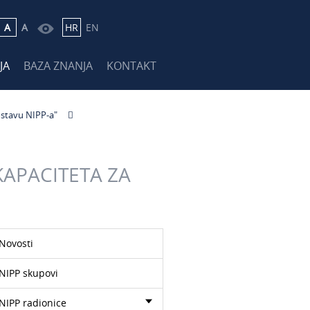
A
A
HR
EN
JA
BAZA ZNANJA
KONTAKT
ostavu NIPP-a"
KAPACITETA ZA
Novosti
NIPP skupovi
NIPP radionice