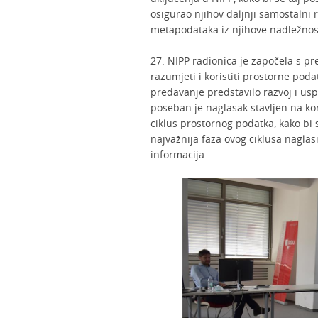
osigurao njihov daljnji samostalni 
metapodataka iz njihove nadležnos
27. NIPP radionica je započela s p
razumjeti i koristiti prostorne poda
predavanje predstavilo razvoj i usp
poseban je naglasak stavljen na kor
ciklus prostornog podatka, kako bi s
najvažnija faza ovog ciklusa naglasi
informacija.