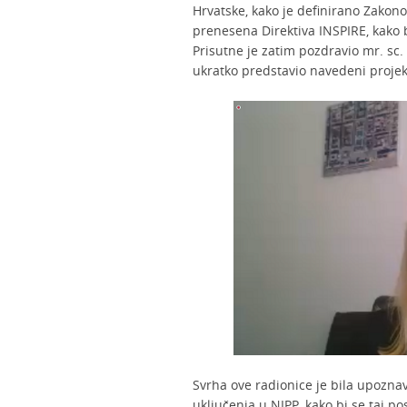
Hrvatske, kako je definirano Zakono
prenesena Direktiva INSPIRE, kako 
Prisutne je zatim pozdravio mr. sc. T
ukratko predstavio navedeni projek
Svrha ove radionice je bila upozn
uključenja u NIPP, kako bi se taj po