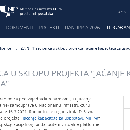
E
DOKUMENTI
PROJEKTI
DANI IPP-A 2026.
DOGAĐAN
dionice
27. NIPP radionica u sklopu projekta "Jačanje kapaciteta za usp
ICA U SKLOPU PROJEKTA "JAČANJE 
A"
a radionica pod zajedničkim nazivom „Uključenje
nalne) samouprave u Nacionalnu infrastrukturu
a je 16.3.2021. Radionicu je organizirala Državna
e projekta „
Jačanje kapaciteta za uspostavu NIPP-a
“
ropskog socijalnog fonda, putem virtualne platforme