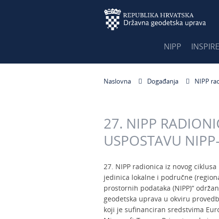
NIPP
INSPIR
Naslovna
Događanja
NIPP ra
27. NIPP RADION
USPOSTAVU NIPP-
27. NIPP radionica iz novog ciklus
jedinica lokalne i područne (regio
prostornih podataka (NIPP)“ održan
geodetska uprava u okviru provedb
koji je sufinanciran sredstvima Eu