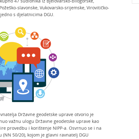
kupno 47 sudionika iz Bjelovarsko-bilogorske,
Požeško-slavonske, Vukovarsko-srijemske, Virovitičko-
ajedno s djelatnicima DGU.
avnatelja Državne geodetske uprave otvorio je
aknuo važnu ulogu Državne geodetske uprave kao
ire provedbu i korištenje NIPP-a. Osvrnuo se i na
 (NN 50/20), kojom je glavni ravnatelj DGU