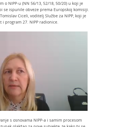
m o NIPP-u (NN 56/13, 52/18, 50/20) u koji je
bi se ispunile obveze prema Europskoj komisiji.
omislav Ciceli, voditelj Službe za NIPP, koji je
t i program 27. NIPP radionice.
avanje s osnovama NIPP-a i samim procesom
stupak olakšao za nove subjekte, te kako bi se