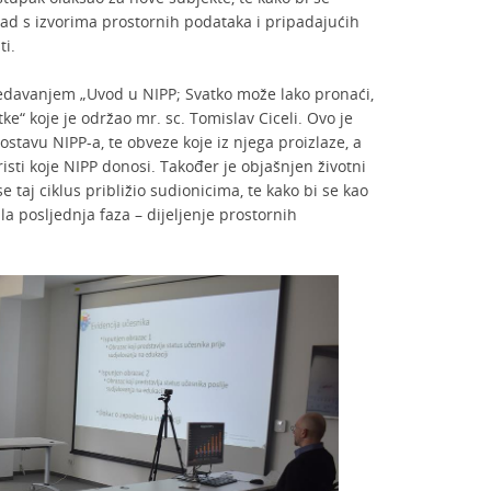
rad s izvorima prostornih podataka i pripadajućih
ti.
redavanjem „Uvod u NIPP; Svatko može lako pronaći,
tke“ koje je održao mr. sc. Tomislav Ciceli. Ovo je
ostavu NIPP-a, te obveze koje iz njega proizlaze, a
isti koje NIPP donosi. Također je objašnjen životni
e taj ciklus približio sudionicima, te kako bi se kao
la posljednja faza – dijeljenje prostornih