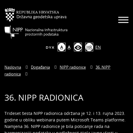
A
A
HR
EN
Naslovna
Događanja
NIPP radionice
36. NIPP
radionica
36. NIPP RADIONICA
Trideset šesta NIPP radionica održana je 12. i 13. rujna 2023.
godine u obliku webinara putem Microsoft Teams platforme.
Namjena 36. NIPP radionice je bila poticanje rada na
harmonizaciji podataka u nadležnosti tijela javne vlasti u