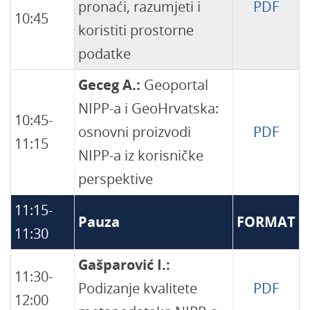
pronaći, razumjeti i
PDF
10:45
koristiti prostorne
podatke
Geceg A.:
Geoportal
NIPP-a i GeoHrvatska:
10:45-
osnovni proizvodi
PDF
11:15
NIPP-a iz korisničke
perspektive
11:15-
Pauza
FORMAT
11:30
Gašparović I.:
11:30-
Podizanje kvalitete
PDF
12:00