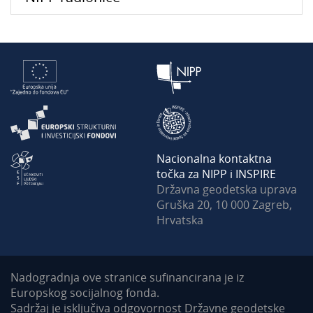
Nacionalna kontaktna
točka za NIPP i INSPIRE
Državna geodetska uprava
Gruška 20, 10 000 Zagreb,
Hrvatska
Nadogradnja ove stranice sufinancirana je iz
Europskog socijalnog fonda.
Sadržaj je isključiva odgovornost Državne geodetske