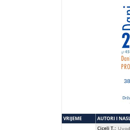
38
Drž
VRIJEME
AUTORI I NAS
Ciceli T.:
Uvod 