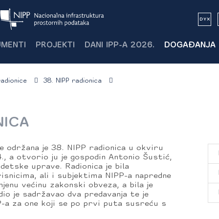
MENTI
PROJEKTI
DANI IPP-A 2026.
DOGAĐANJA
radionice
38. NIPP radionica
NICA
e održana je 38. NIPP radionica u okviru
., a otvorio ju je gospodin Antonio Šustić,
detske uprave. Radionica je bila
isnicima, ali i subjektima NIPP-a napredne
njenu većinu zakonski obveza, a bila je
i dio je sadržavao dva predavanja te je
-a za one koji se po prvi puta susreću s