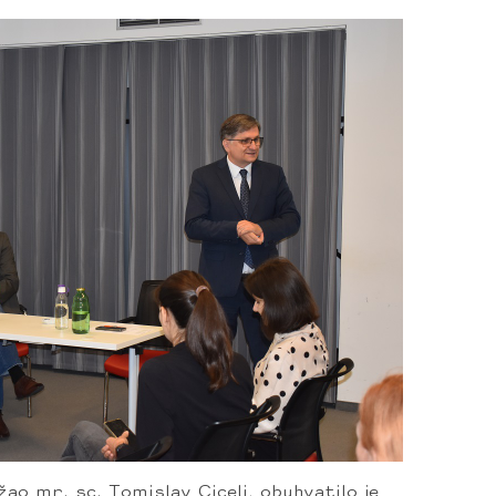
žao mr. sc. Tomislav Ciceli, obuhvatilo je