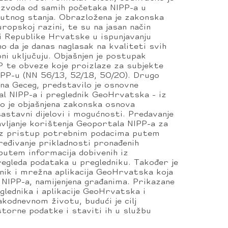
oizvoda od samih početaka NIPP-a u
utnog stanja. Obrazložena je zakonska
uropskoj razini, te su na jasan način
i Republike Hrvatske u ispunjavanju
o da je danas naglasak na kvaliteti svih
ni uključuju. Objašnjen je postupak
PP te obveze koje proizlaze za subjekte
PP-u (NN 56/13, 52/18, 50/20). Drugo
Ana Geceg, predstavilo je osnovne
l NIPP-a i preglednik GeoHrvatska - iz
o je objašnjena zakonska osnova
astavni dijelovi i mogućnosti. Predavanje
avljanje korištenja Geoportala NIPP-a za
oz pristup potrebnim podacima putem
eđivanje prikladnosti pronađenih
putem informacija dobivenih iz
egleda podataka u pregledniku. Također je
nik i mrežna aplikacija GeoHrvatska koja
 NIPP-a, namijenjena građanima. Prikazane
ednika i aplikacije GeoHrvatska i
kodnevnom životu, budući je cilj
torne podatke i staviti ih u službu