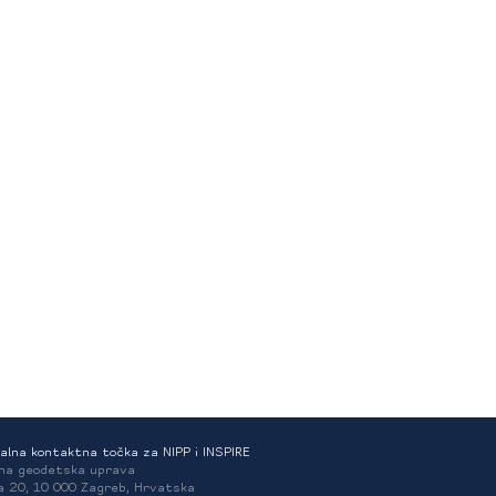
alna kontaktna točka za NIPP i INSPIRE
na geodetska uprava
a 20, 10 000 Zagreb, Hrvatska