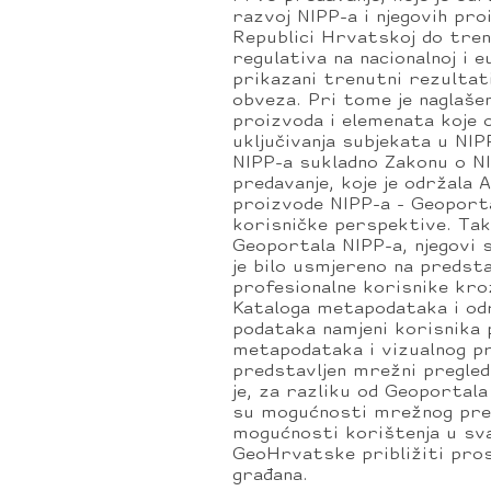
razvoj NIPP-a i njegovih pr
Republici Hrvatskoj do tren
regulativa na nacionalnoj i e
prikazani trenutni rezultat
obveza. Pri tome je naglašen
proizvoda i elemenata koje o
uključivanja subjekata u NI
NIPP-a sukladno Zakonu o NI
predavanje, koje je održala 
proizvode NIPP-a - Geoporta
korisničke perspektive. Tak
Geoportala NIPP-a, njegovi s
je bilo usmjereno na predst
profesionalne korisnike kr
Kataloga metapodataka i odr
podataka namjeni korisnika 
metapodataka i vizualnog pr
predstavljen mrežni pregled
je, za razliku od Geoportala
su mogućnosti mrežnog pregl
mogućnosti korištenja u sva
GeoHrvatske približiti pros
građana.