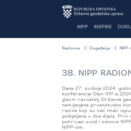
NIPP
INSPIRE
DOKU
Naslovna
Događanja
NIPP 
38. NIPP RADIO
Dana 27. svibnja 2024. godin
konferencije Dani IPP-a 2024
glavni ravnatelj Državne geo
namijenjena prvenstveno kor
razine koji su već imali ispu
podijeljena u dva dijela. Prv
pokrivao uvod i osnove NIPP
NIPP-om.