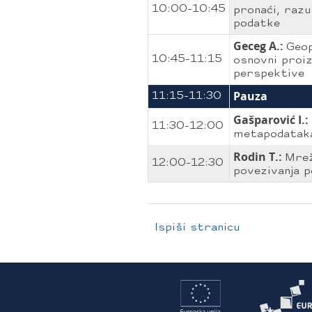
10:00-10:45
pronaći, razu
podatke
Geceg A.:
Geop
10:45-11:15
osnovni proiz
perspektive
Pauza
11:15-11:30
Gašparović I.:
11:30-12:00
metapodatak
Rodin T.:
Mrež
12:00-12:30
povezivanja p
Ispiši stranicu