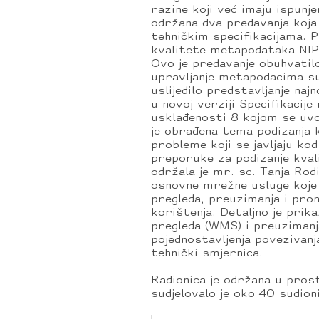
razine koji već imaju ispun
održana dva predavanja koja
tehničkim specifikacijama. 
kvalitete metapodataka NIPP
Ovo je predavanje obuhvatil
upravljanje metapodacima su
uslijedilo predstavljanje na
u novoj verziji Specifikacij
usklađenosti 8 kojom se uv
je obrađena tema podizanja 
probleme koji se javljaju k
preporuke za podizanje kval
održala je mr. sc. Tanja Ro
osnovne mrežne usluge koje
pregleda, preuzimanja i prona
korištenja. Detaljno je pri
pregleda (WMS) i preuzimanj
pojednostavljenja povezivan
tehnički smjernica.
Radionica je održana u pro
sudjelovalo je oko 40 sudion