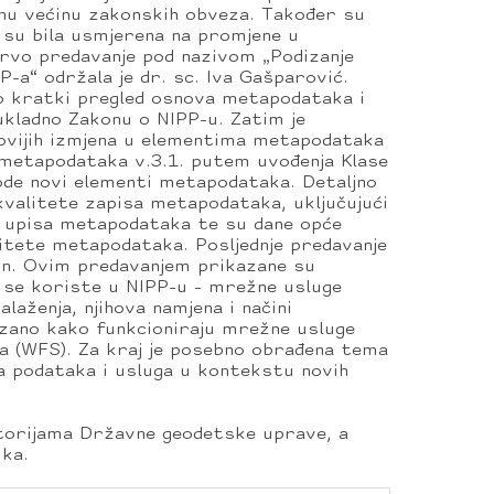
jenu većinu zakonskih obveza. Također su
 su bila usmjerena na promjene u
Prvo predavanje pod nazivom „Podizanje
-a“ održala je dr. sc. Iva Gašparović.
o kratki pregled osnova metapodataka i
kladno Zakonu o NIPP-u. Zatim je
jnovijih izmjena u elementima metapodataka
e metapodataka v.3.1. putem uvođenja Klase
ode novi elementi metapodataka. Detaljno
kvalitete zapisa metapodataka, uključujući
od upisa metapodataka te su dane opće
itete metapodataka. Posljednje predavanje
din. Ovim predavanjem prikazane su
 se koriste u NIPP-u - mrežne usluge
laženja, njihova namjena i načini
kazano kako funkcioniraju mrežne usluge
a (WFS). Za kraj je posebno obrađena tema
ja podataka i usluga u kontekstu novih
storijama Državne geodetske uprave, a
ika.