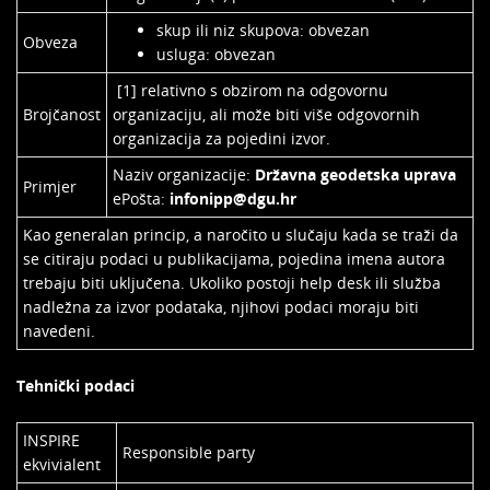
skup ili niz skupova: obvezan
Obveza
usluga: obvezan
[1] relativno s obzirom na odgovornu
Brojčanost
organizaciju, ali može biti više odgovornih
organizacija za pojedini izvor.
Naziv organizacije:
Državna geodetska uprava
Primjer
ePošta:
infonipp@dgu.hr
Kao generalan princip, a naročito u slučaju kada se traži da
se citiraju podaci u publikacijama, pojedina imena autora
trebaju biti uključena. Ukoliko postoji help desk ili služba
nadležna za izvor podataka, njihovi podaci moraju biti
navedeni.
Tehnički podaci
INSPIRE
Responsible party
ekvivialent