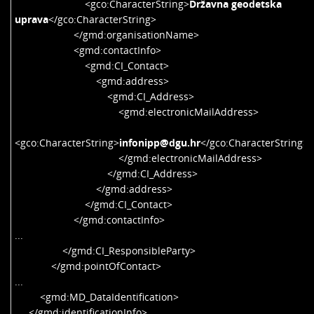
<gco:CharacterString>
Državna geodetska
uprava
</gco:CharacterString>
</gmd:organisationName>
<gmd:contactInfo>
<gmd:CI_Contact>
<gmd:address>
<gmd:CI_Address>
<gmd:electronicMailAddress>
<gco:CharacterString>
infonipp@dgu.hr
</gco:CharacterString>
</gmd:electronicMailAddress>
</gmd:CI_Address>
</gmd:address>
</gmd:CI_Contact>
</gmd:contactInfo>
...
</gmd:CI_ResponsibleParty>
</gmd:pointOfContact>
...
<gmd:MD_DataIdentification>
</gmd:identificationInfo>