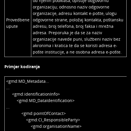
od njenih podklasa, opisuje odgovornu
organizaciju; odnosno naziv odgovorne
organizacije, adresu kontakt e-pošte, ulogu
Provedbene
odgovorne strane, položaj kontakta, poštansku
upute
adresu, broj telefona, broj faksa i mrežna
adresa. Preporuka je da se za naziv
organizacije navede puni, službeni naziv bez
akronima i kratica te da se koristi adresa e-
pošte institucije, a ne osobna adresa e-pošte.
Primjer kodiranja
<gmd:MD_Metadata...
...
<gmd:identificationInfo>
<gmd:MD_DataIdentification>
...
<gmd:pointOfContact>
<gmd:CI_ResponsibleParty>
<gmd:organisationName>