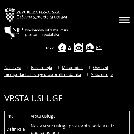
A
A
HR
EN
Naslovna
Baza znanja
Metapodaci
Osnovni
metapodaci za usluge prostornih podataka
Vrsta usluge
VRSTA USLUGE
Ime
Vrsta usluge
Naziv vrste usluge prostornih podataka iz
Definicija
popisa usluga.