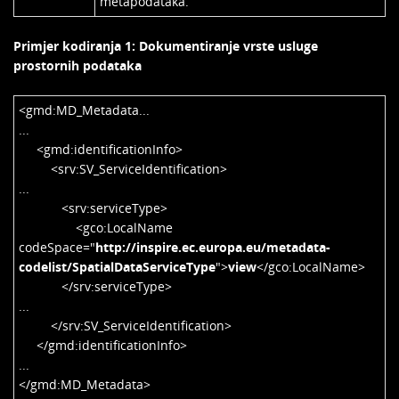
metapodataka.
Primjer kodiranja 1: Dokumentiranje vrste usluge
prostornih podataka
<gmd:MD_Metadata...
...
<gmd:identificationInfo>
<srv:SV_ServiceIdentification>
...
<srv:serviceType>
<gco:LocalName
codeSpace="
http://inspire.ec.europa.eu/metadata-
codelist/SpatialDataServiceType
">
view
</gco:LocalName>
</srv:serviceType>
...
</srv:SV_ServiceIdentification>
</gmd:identificationInfo>
...
</gmd:MD_Metadata>