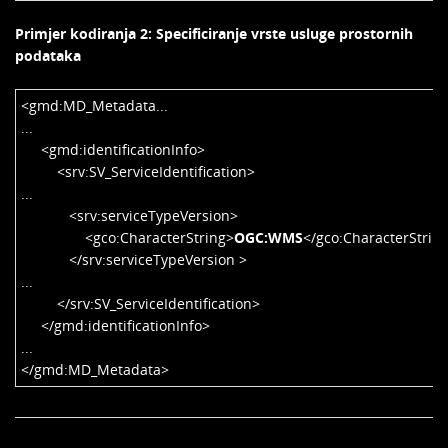
Primjer kodiranja 2: Specificiranje vrste usluge prostornih
podataka
<gmd:MD_Metadata...
...
<gmd:identificationInfo>
<srv:SV_ServiceIdentification>
...
<srv:serviceTypeVersion>
<gco:CharacterString>
OGC:WMS
</gco:CharacterStrin
</srv:serviceTypeVersion >
...
</srv:SV_ServiceIdentification>
</gmd:identificationInfo>
...
</gmd:MD_Metadata>