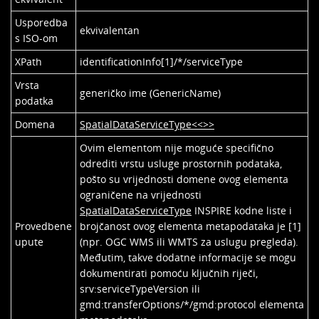
Usporedba
ekvivalentan
s ISO-om
XPath
identificationInfo[1]/*/serviceType
Vrsta
generičko ime (GenericName)
podatka
Domena
SpatialDataServiceType<<>>
Ovim elementom nije moguće specifično
odrediti vrstu usluge prostornih podataka,
pošto su vrijednosti domene ovog elementa
ograničene na vrijednosti
SpatialDataServiceType
INSPIRE kodne liste i
Provedbene
brojčanost ovog elementa metapodataka je [1]
upute
(npr. OGC WMS ili WMTS za uslugu pregleda).
Međutim, takve dodatne informacije se mogu
dokumentirati pomoću ključnih riječi,
srv:serviceTypeVersion ili
gmd:transferOptions/*/gmd:protocol elementa