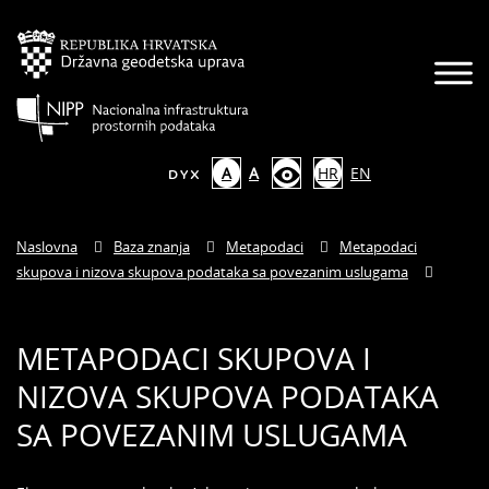
A
A
HR
EN
Naslovna
Baza znanja
Metapodaci
Metapodaci
skupova i nizova skupova podataka sa povezanim uslugama
METAPODACI SKUPOVA I
NIZOVA SKUPOVA PODATAKA
SA POVEZANIM USLUGAMA