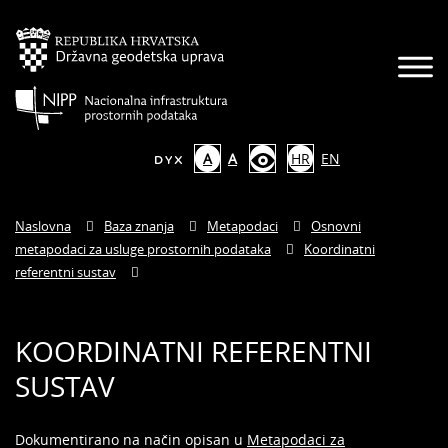
A
A
HR
EN
Naslovna
Baza znanja
Metapodaci
Osnovni
metapodaci za usluge prostornih podataka
Koordinatni
referentni sustav
KOORDINATNI REFERENTNI
SUSTAV
Dokumentirano na način opisan u
Metapodaci za