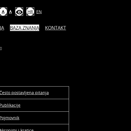
A
A
HR
EN
JA
BAZA ZNANJA
KONTAKT
Često postavljena pitanja
Publikacije
Pojmovnik
Akronimi i kratice