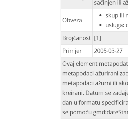
sačinjen ili a
skup ili
Obveza
usluga: 
Brojčanost
[1]
Primjer
2005-03-27
Ovaj element metapodata
metapodaci ažurirani zadn
metapodaci ažurni ili ak
kreirani. Datum se zadaj
dan u formatu specifici
se pomoću gmd:dateSta