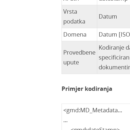
Vrsta
Datum
podatka
Domena
Datum [ISO
Kodiranje da
Provedbene
specificiran
upute
dokumentir
Primjer kodiranja
<gmd:MD_Metadata...
...
<gmd:dateStamp>