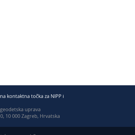
na kontaktna točka za NIPP i
 geodetska uprava
0, 10 000 Zagreb, Hrvatska