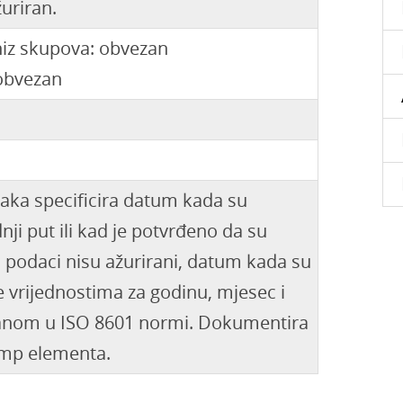
žuriran.
 niz skupova: obvezan
obvezan
ka specificira datum kada su
ji put ili kad je potvrđeno da su
o podaci nisu ažurirani, datum kada su
e vrijednostima za godinu, mjesec i
ranom u ISO 8601 normi. Dokumentira
mp elementa.