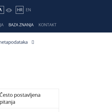
A
HR
EN
JA
BAZA ZNANJA
KONTAKT
etapodataka
Često postavljena
pitanja