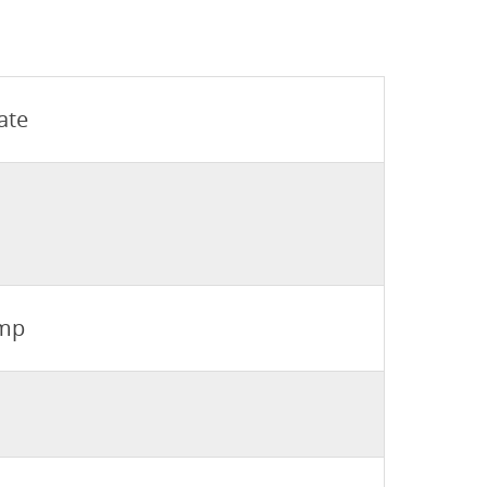
ate
amp