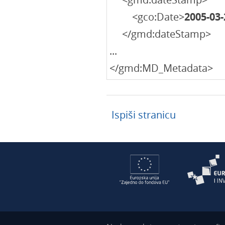
<gco:Date>
2005-03-
</gmd:dateStamp>
...
</gmd:MD_Metadata>
Ispiši stranicu