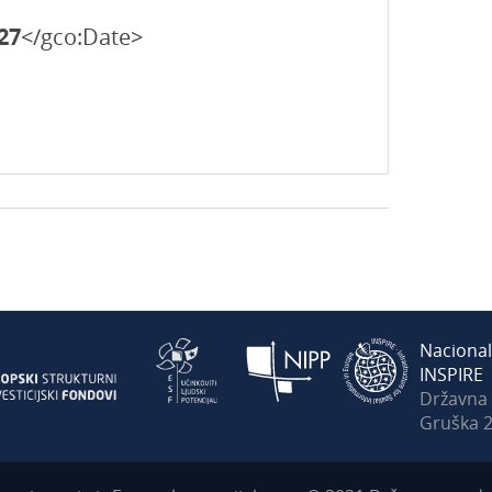
27
</gco:Date>
Nacional
INSPIRE
Državna
Gruška 2