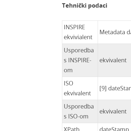
Tehnički podaci
INSPIRE
Metadata d
ekvivialent
Usporedba
s INSPIRE-
ekvivalent
om
ISO
[9] dateSt
ekvivalent
Usporedba
ekvivalent
s ISO-om
XPath
dateStamp