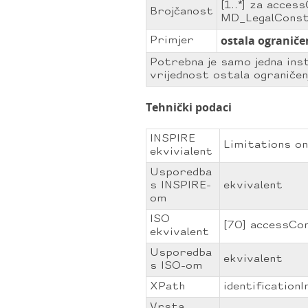
[1..*] za acces
Brojčanost
MD_LegalConstr
ostala ograniče
Primjer
Potrebna je samo jedna ins
vrijednost ostala ograničen
Tehnički podaci
INSPIRE
Limitations on
ekvivialent
Usporedba
s INSPIRE-
ekvivalent
om
ISO
[70] accessCo
ekvivalent
Usporedba
ekvivalent
s ISO-om
XPath
identification
Vrsta