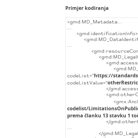
Primjer kodiranja
<gmd:MD_Metadata...
...
<gmd:identificationInfo>
<gmd:MD_DataIdentifi
...
<gmd:resourceConst
<gmd:MD_LegalCon
<gmd:accessCons
<gmd:MD_Restri
https://standard
codeList="
otherRestric
codeListValue="
</gmd:accessCon
<gmd:otherConst
<gmx:Anchor xli
codelist/LimitationsOnPubli
prema članku 13 stavku 1 toč
</gmd:otherCons
...
</gmd:MD_LegalCon