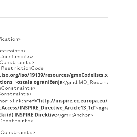
cation>
raints>
straints>
traints>
ctionCode
s.iso.org/iso/19139/resources/gmxCodelists.xml#MD_Res
tions
ostala ograničenja
">
</gmd:MD_RestrictionCode>
straints>
raints>
http://inspire.ec.europa.eu/metadata-
nk:href="
cAccess/INSPIRE_Directive_Article13_1d
ograničenje jav
">
ki (d) INSPIRE Direktive
</gmx:Anchor>
traints>
straints>