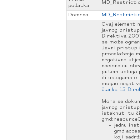
MD_Restricti
podatka
Domena
MD_Restricti
Ovaj element m
javnog pristupa
Direktiva 2007
se može ograni
Javni pristup
pronalaženja m
negativno utje
nacionalnu obr
putem usluga p
ili uslugama e
mogao negativn
članka 13 Dire
Mora se dokum
javnog pristup
istaknuti tu či
gmd:resourceC
jednu ins
gmd:acce
koji sadrž