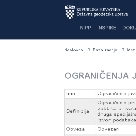
NIPP
INSPIRE
DOKU
Naslovna
Baza znanja
Met
OGRANIČENJA J
Ime
Ograničenja ja
Ograničenja pri
zaštita privatn
Definicija
druga specijaln
izvor podatak
Obveza
Obvezan