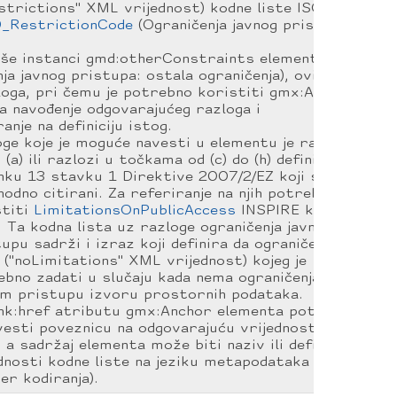
strictions" XML vrijednost) kodne liste ISO
_RestrictionCode
(Ograničenja javnog pristupa:
 više instanci gmd:otherConstraints elementa
ja javnog pristupa: ostala ograničenja), ovisno o
loga, pri čemu je potrebno koristiti gmx:Anchor
a navođenje odgovarajućeg razloga i
anje na definiciju istog.
ge koje je moguće navesti u elementu je razlog u
 (a) ili razlozi u točkama od (c) do (h) definiranih
anku 13 stavku 1 Direktive 2007/2/EZ koji su
odno citirani. Za referiranje na njih potrebno je
stiti
LimitationsOnPublicAccess
INSPIRE kodnu
. Ta kodna lista uz razloge ograničenja javnom
upu sadrži i izraz koji definira da ograničenja
("noLimitations" XML vrijednost) kojeg je
bno zadati u slučaju kada nema ograničenja
om pristupu izvoru prostornih podataka.
ink:href atributu gmx:Anchor elementa potrebno
vesti poveznicu na odgovarajuću vrijednost kodne
, a sadržaj elementa može biti naziv ili definicija
dnosti kodne liste na jeziku metapodataka (v.
er kodiranja).