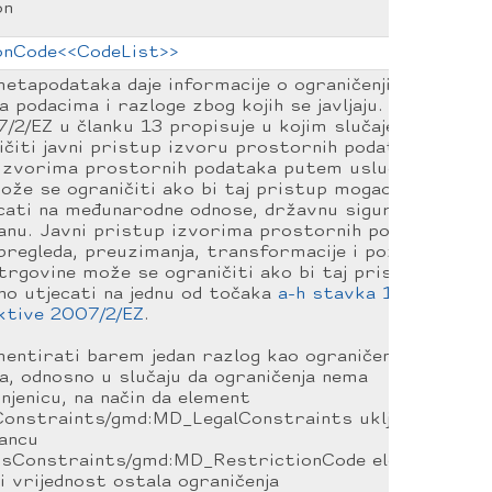
on
onCode<<CodeList>>
etapodataka daje informacije o ograničenjima
 podacima i razloge zbog kojih se javljaju.
/2/EZ u članku 13 propisuje u kojim slučajevima
čiti javni pristup izvoru prostornih podataka.
 izvorima prostornih podataka putem usluge
ože se ograničiti ako bi taj pristup mogao
cati na međunarodne odnose, državnu sigurnost i
anu. Javni pristup izvorima prostornih podataka
regleda, preuzimanja, transformacije i pozivanja
-trgovine može se ograničiti ako bi taj pristup
o utjecati na jednu od točaka
a-h stavka 1
ktive 2007/2/EZ
.
entirati barem jedan razlog kao ograničenje
a, odnosno u slučaju da ograničenja nema
njenicu, na način da element
onstraints/gmd:MD_LegalConstraints uključuje:
tancu
ssConstraints/gmd:MD_RestrictionCode elementa
i vrijednost ostala ograničenja