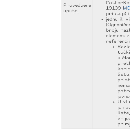
("otherRe
Provedbene
19139
MD
upute
pristup) i
jednu ili
(Ograničen
broju raz
element z
referencir
Razlo
točki
u čl
preth
kori
listu
prist
nema 
potre
javn
U xl
je na
liste
vrije
primj