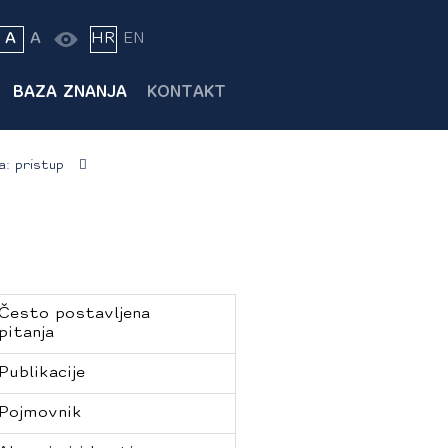
A
A
HR
EN
BAZA ZNANJA
KONTAKT
a: pristup
Često postavljena
pitanja
Publikacije
Pojmovnik