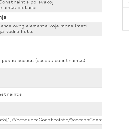
sConstraints po svakoj
aints instanci
nja
tanca ovog elementa koja mora imati
ja kodne liste.
 public access (access constraints)
nstraints
Info[1]/*/resourceConstraints/*/accessConstraints