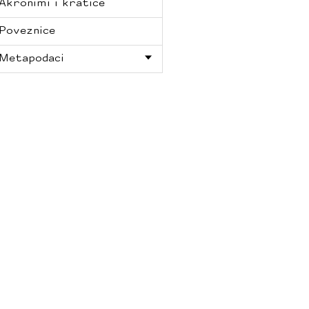
Akronimi i kratice
Poveznice
Metapodaci