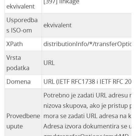
[397] linkage
ekvivalent
Usporedba
ekvivalent
s ISO-om
XPath
distributionInfo/*/transferOptio
Vrsta
URL
podatka
Domena
URL (IETF RFC1738 i IETF RFC 205
Potrebno je zadati URL adresu mre
nizova skupova, ako je pristup 
Provedbene
mora se zadati URL adresa na kojo
upute
Adresa izvora dokumentira se u