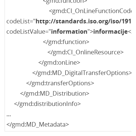
<gmd:function>
<gmd:CI_OnLineFunctionCode
codeList="
http://standards.iso.org/iso/19
codeListValue="
information
">
informacije
</
</gmd:function>
</gmd:CI_OnlineResource>
</gmd:onLine>
</gmd:MD_DigitalTransferOptions>
</gmd:transferOptions>
</gmd:MD_Distribution>
</gmd:distributionInfo>
...
</gmd:MD_Metadata>