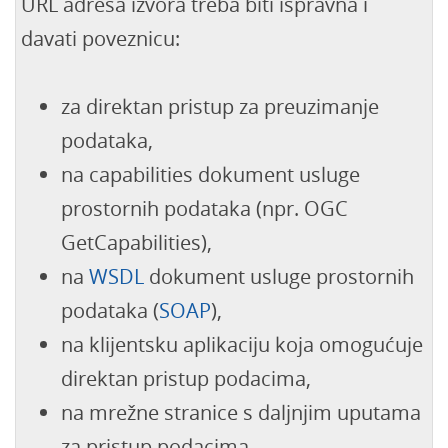
URL adresa izvora treba biti ispravna i
davati poveznicu:
za direktan pristup za preuzimanje
podataka,
na capabilities dokument usluge
prostornih podataka (npr. OGC
GetCapabilities),
na
WSDL
dokument usluge prostornih
podataka (
SOAP
),
na klijentsku aplikaciju koja omogućuje
direktan pristup podacima,
na mrežne stranice s daljnjim uputama
za pristup podacima.