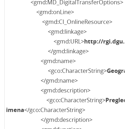
<gmd:MD_DigitalTransferOptions>
<gmd:onLine>
<gmd:CI_OnlineResource>
<gmd:linkage>
<gmd:URL>
http://rgi.dgu.h
</gmd:linkage>
<gmd:name>
<gco:CharacterString>
Geograf
</gmd:name>
<gmd:description>
<gco:CharacterString>
Pregledn
imena
</gco:CharacterString>
</gmd:description>