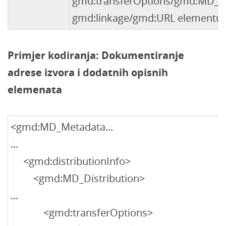
gmd:transferOptions/gmd:MD_Di
gmd:linkage/gmd:URL elementu
Primjer kodiranja: Dokumentiranje
adrese izvora i dodatnih opisnih
elemenata
<gmd:MD_Metadata...
...
<gmd:distributionInfo>
<gmd:MD_Distribution>
...
<gmd:transferOptions>