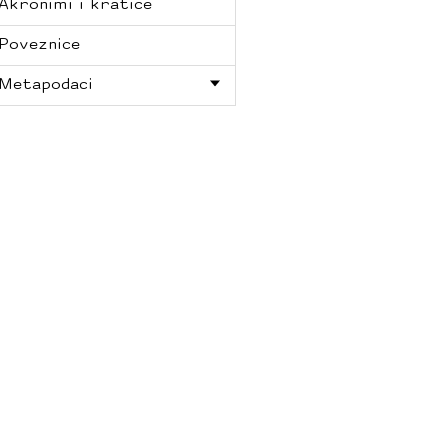
Akronimi i kratice
Poveznice
Metapodaci