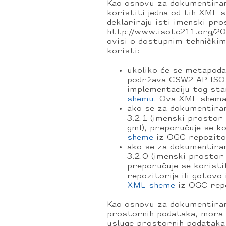
Kao osnovu za dokumentira
koristiti jedna od tih XML
deklariraju isti imenski 
http://www.isotc211.org/20
ovisi o dostupnim tehničkim
koristi:
ukoliko će se metapodac
podržava CSW2 AP ISO 
implementaciju tog st
shemu
. Ova XML shema 
ako se za dokumentira
3.2.1 (imenski prostor
gml), preporučuje se k
sheme
iz OGC repozitor
ako se za dokumentira
3.2.0 (imenski prostor
preporučuje se koristi
repozitorija ili gotov
XML sheme
iz OGC repo
Kao osnovu za dokumentiranje
prostornih podataka, mora
usluge prostornih podatak