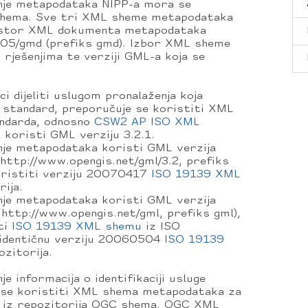
nje metapodataka NIPP-a mora se
 shema. Sve tri XML sheme metapodataka
prostor XML dokumenta metapodataka
05/gmd (prefiks gmd). Izbor XML sheme
 rješenjima te verziji GML-a koja se
i dijeliti uslugom pronalaženja koja
standard, preporučuje se koristiti XML
andarda, odnosno
CSW2 AP ISO XML
koristi GML verziju 3.2.1.
nje metapodataka koristi GML verzija
 http://www.opengis.net/gml/3.2, prefiks
oristiti verziju 20070417
ISO 19139 XML
ija.
nje metapodataka koristi GML verzija
 http://www.opengis.net/gml, prefiks gml),
ti
ISO 19139 XML shemu
iz ISO
o identičnu verziju 20060504
ISO 19139
zitorija.
 informacija o identifikaciji usluge
 se koristiti XML shema metapodataka za
a iz repozitorija OGC shema. OGC XML