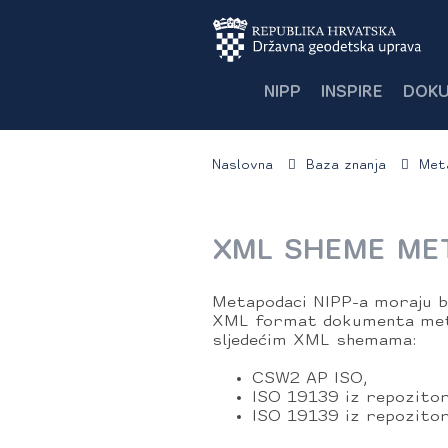
NIPP
INSPIRE
DOKU
Naslovna
Baza znanja
Met
XML SHEME ME
Metapodaci NIPP-a moraju b
XML format dokumenta meta
sljedećim XML shemama:
CSW2 AP ISO,
ISO 19139 iz repozitor
ISO 19139 iz repozito