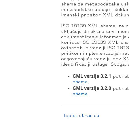
shema za metapodatake uslu
metapodatke usluge i dekla
imenski prostor XML dokume
ISO 19139 XML sheme, za r
uključuju direktno srv ime
dokumentiranje informacija o
koriste ISO 19139 XML she
ovisnosti o verziji ISO 191
prilikom implementacije met
odgovarajuću verziju srv X
identifikaciji usluge. Stoga,
GML verzija 3.2.1
potreb
sheme
,
GML verzija 3.2.0
potreb
sheme
.
Ispiši stranicu