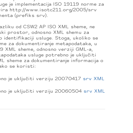
ge je implementacija ISO 19119 norme za
rira http://www.isotc211.org/2005/srv
nta (prefiks srv).
azliku od CSW2 AP ISO XML sheme, ne
nski prostor, odnosno XML shemu za
 identifikaciji usluge. Stoga, ukoliko se
me za dokumentiranje metapodataka, u
39 XML sheme, odnosno verziji GML-a,
apodataka usluge potrebno je uključiti
ML sheme za dokumentiranje informacija o
 ako se koristi:
no je uključiti verziju 20070417
srv XML
no je uključiti verziju 20060504
srv XML