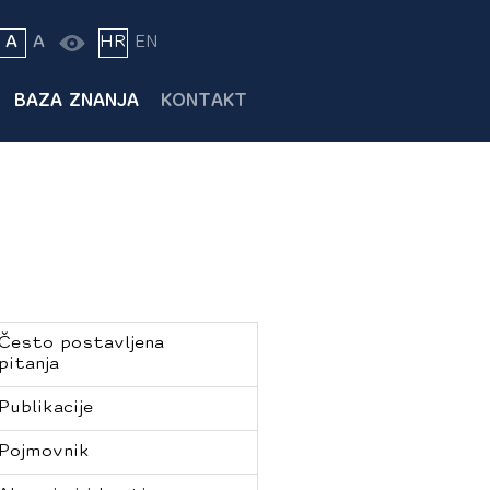
A
A
HR
EN
BAZA ZNANJA
KONTAKT
Često postavljena
pitanja
Publikacije
Pojmovnik