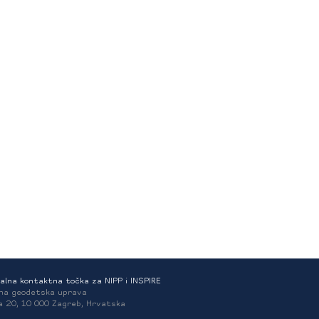
aracterSetCode
"
alna kontaktna točka za NIPP i INSPIRE
na geodetska uprava
a 20, 10 000 Zagreb, Hrvatska