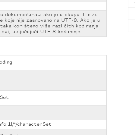
o dokumentirati ako je u skupu ili nizu
 koje nije zasnovano na UTF-8. Ako je u
taka korišteno više različith kodiranja
svi, uključujući UTF-8 kodiranje.
oding
rSet
nfo[1]/*/characterSet