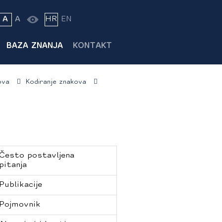
A
A
HR
EN
BAZA ZNANJA
KONTAKT
ova
Kodiranje znakova
Često postavljena
pitanja
Publikacije
Pojmovnik