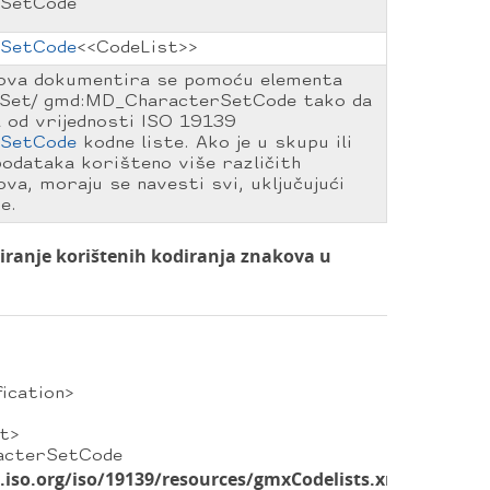
SetCode
SetCode
<<CodeList>>
kova dokumentira se pomoću elementa
Set/ gmd:MD_CharacterSetCode tako da
a od vrijednosti ISO 19139
SetCode
kodne liste. Ako je u skupu ili
odataka korišteno više različith
ova, moraju se navesti svi, uključujući
e.
ranje korištenih kodiranja znakova u
cation>
t>
rSetCode
s.iso.org/iso/19139/resources/gmxCodelists.xml#MD_Ch