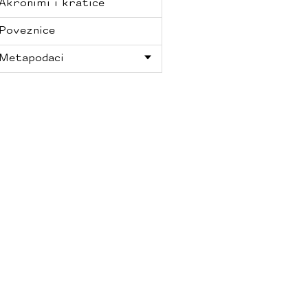
Akronimi i kratice
Poveznice
Metapodaci