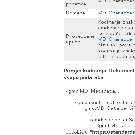
MD_Character
podatka
Domena
MD_Character
Kodiranje zna
gmd:character
se zapiše jedn
Provedbene
MD_Character
upute
nizu skupova p
kodiranja znak
UTF-8 kodiranj
Primjer kodiranja: Dokumenti
skupu podataka
<gmd:MD_Metadata...
...
<gmd:identificationInfo>
<gmd:MD_DataIdentifi
...
<gmd:characterSe
<gmd:MD_Characte
https://standard
codeList="