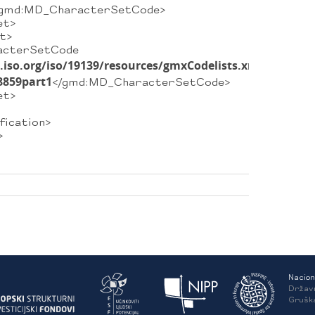
/gmd:MD_CharacterSetCode>
t>
t>
rSetCode
s.iso.org/iso/19139/resources/gmxCodelists.xml#MD_Ch
8859part1
</gmd:MD_CharacterSetCode>
t>
cation>
>
Nacion
Držav
Grušk