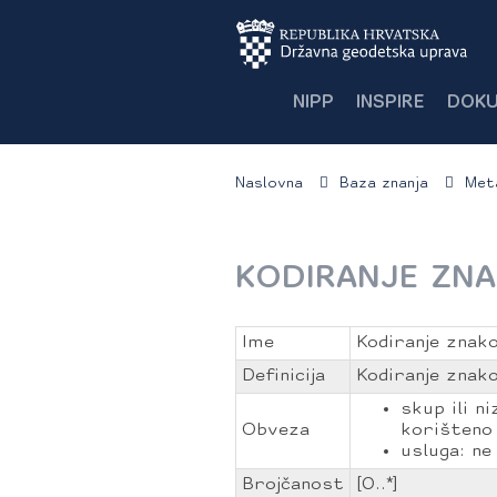
NIPP
INSPIRE
DOKU
Naslovna
Baza znanja
Met
KODIRANJE ZN
Ime
Kodiranje znak
Definicija
Kodiranje znak
skup ili n
Obveza
korišteno 
usluga: ne
Brojčanost
[0..*]