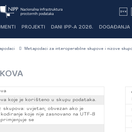
MENTI
PROJEKTI
DANI IPP-A 2026.
DOGAĐANJA
apodaci
Metapodaci za interoperabilne skupove i nizove skup
AKOVA
ova
ova koje je korišteno u skupu podataka.
iz skupova: uvjetan; obvezan ako je
kodiranje koje nije zasnovano na UTF-8
 primjenjuje se