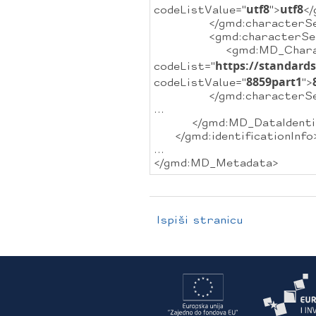
utf8
utf8
codeListValue="
">
<
</gmd:characterSe
<gmd:characterSe
<gmd:MD_Characte
https://standard
codeList="
8859part1
codeListValue="
">
</gmd:characterSe
...
</gmd:MD_DataIdentifi
</gmd:identificationInfo
...
</gmd:MD_Metadata>
Ispiši stranicu