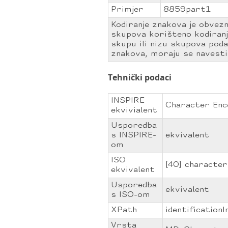
Primjer
8859part1
Kodiranje znakova je obvezn
skupova korišteno kodiranje
skupu ili nizu skupova poda
znakova, moraju se navesti 
Tehnički podaci
INSPIRE
Character Enc
ekvivialent
Usporedba
s INSPIRE-
ekvivalent
om
ISO
[40] characte
ekvivalent
Usporedba
ekvivalent
s ISO-om
XPath
identificationI
Vrsta