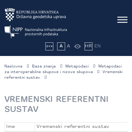
A
A
HR
EN
Naslovna
Baza znanja
Metapodaci
Metapodaci
za interoperabilne skupove i nizove skupova
Vremenski
referentni sustav
VREMENSKI REFERENTNI
SUSTAV
Ime
Vremenski referentni sustav