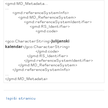
<gmd:MD_Metadata...
...
<gmd:referenceSystemInfo>
<gmd:MD_ReferenceSystem>
<gmd:referenceSystemIdentifier>
<gmd:RS_Identifier>
<gmd:code>
Julijanski
<gco:CharacterString>
kalendar
</gco:CharacterString>
</gmd:code>
</gmd:RS_Identifier>
</gmd:referenceSystemIdentifier>
</gmd:MD_ReferenceSystem>
</gmd:referenceSystemInfo>
...
</gmd:MD_Metadata>
Ispiši stranicu