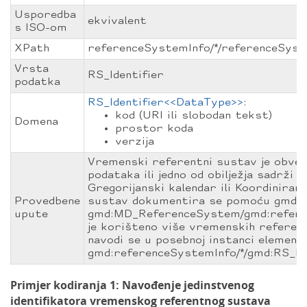
Usporedba
ekvivalent
s ISO-om
XPath
referenceSystemInfo/*/referenceSyst
Vrsta
RS_Identifier
podatka
RS_Identifier<<DataType>>
:
kod (URI ili slobodan tekst)
Domena
prostor koda
verzija
Vremenski referentni sustav je obve
podataka ili jedno od obilježja sadrži
Gregorijanski kalendar ili Koordinira
Provedbene
sustav dokumentira se pomoću gmd:r
upute
gmd:MD_ReferenceSystem/gmd:referen
je korišteno više vremenskih referent
navodi se u posebnoj instanci element
gmd:referenceSystemInfo/*/gmd:RS_Ide
Primjer kodiranja 1: Navođenje jedinstvenog
identifikatora vremenskog referentnog sustava