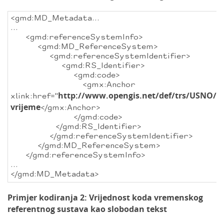
<gmd:MD_Metadata...
...
<gmd:referenceSystemInfo>
<gmd:MD_ReferenceSystem>
<gmd:referenceSystemIdentifier>
<gmd:RS_Identifier>
<gmd:code>
<gmx:Anchor
http://www.opengis.net/def/trs/USNO/0
xlink:href="
vrijeme
</gmx:Anchor>
</gmd:code>
</gmd:RS_Identifier>
</gmd:referenceSystemIdentifier>
</gmd:MD_ReferenceSystem>
</gmd:referenceSystemInfo>
...
</gmd:MD_Metadata>
Primjer kodiranja 2: Vrijednost koda vremenskog
referentnog sustava kao slobodan tekst