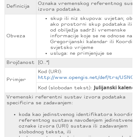
Oznaka vremenskog referentnog sust
Definicija
izvora podataka.
skup ili niz skupova: uvjetan; obv
ako prostorni skup podataka ili j
od obilježja sadrži vremenske
Obveza
informacije koje se ne odnose na
Gregorijanski kalendar ili Koordin
svjetsko vrijeme
usluga: ne primjenjuje se
Brojčanost
[0..*]
Kod (URI):
http://www.opengis.net/def/trs/USNO
Primjer
Julijanski kalend
Kod (slobodan tekst):
Vremenski referentni sustav izvora podataka
specificira se zadavanjem:
koda kao jedinstvenog identifikatora koordin
referentnog sustava navođenjem jedinstvene
oznake izvora (URI) sustava ili zadavanjem
slobodnog teksta, ili