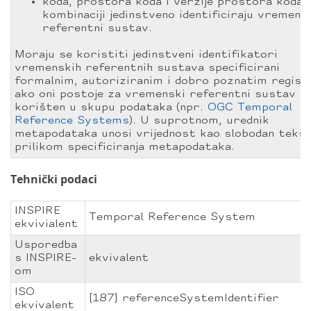
koda, prostora koda i verzije prostora koda k
kombinaciji jedinstveno identificiraju vremens
referentni sustav.
Moraju se koristiti jedinstveni identifikatori
vremenskih referentnih sustava specificirani
formalnim, autoriziranim i dobro poznatim regist
ako oni postoje za vremenski referentni sustav
korišten u skupu podataka (npr.
OGC Temporal
Reference Systems
). U suprotnom, urednik
metapodataka unosi vrijednost kao slobodan teks
prilikom specificiranja metapodataka.
Tehnički podaci
INSPIRE
Temporal Reference System
ekvivialent
Usporedba
s INSPIRE-
ekvivalent
om
ISO
[187] referenceSystemIdentifier
ekvivalent